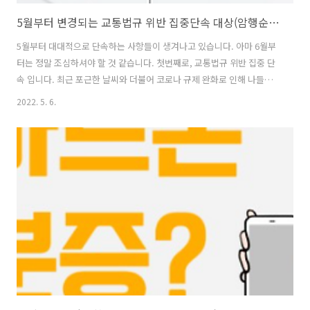
5월부터 변경되는 교통법규 위반 집중단속 대상(암행순찰차, 이륜차, 오토바이) 및 과태료/범칙금은 얼마인지?
5월부터 대대적으로 단속하는 사항들이 생겨나고 있습니다. 아마 6월부
터는 정말 조심하셔야 할 것 같습니다. 첫번째로, 교통법규 위반 집중 단
속 입니다. 최근 포근한 날씨와 더불어 코로나 규제 완화로 인해 나들이
가 많아질 예정이므로 더욱 단속 대상이 될 예정입니다. 통행량이 많아질
2022. 5. 6.
것으로 예상됨에 따라 암행 순찰차, 무인 카메라 등 다양한 장비들을 동
원하여 집중적으로 교통법규 위반에 신경쓸 예정입니다. 신호위반, 지정
차로위반 등 대부분이 단속 대상이 됩니다. (도로교통법 제 13조 중앙선
침범_벌점 30점, 범칙금 4만원) 둘째, 이륜차 단속이 강화됩니다. 오토바
이 사망사고는 5월에 가장 많이 발생하며 최근 배탈 오토바이 사고가 가
장 많다고 합니다. 그래서 단속 대상은 보도통행, 신호위반, 안전장구 미
착용..