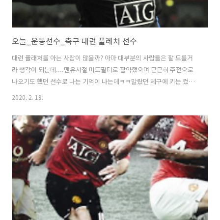
오늘_운동선수_축구 대런 플레처 선수
대런 플래처를 아는 사람이 많을까? 아마 대부분의 사람들은 잘 모를거
라 생각이 되는데....맨유시절 미드필더로 활약했으며 근근히 주전으로
나오기도 했던 선수로 나는 기억이 나는데ㅋㅋ말랐던 체구에 키는 컸고..
늘 교체로 나왔기 때문에 많은 사람들에게 알려지지 않았던 선수로 기억
2020. 2. 19.
된다ㅋㅋㅋ 대런플레처는 1984년생으로 댈키스 출신이다. 이 지역은 스
코틀랜드이며 국가대표 축구선수로 활약을 했었다. 그의 행보를 살펴보
면 맨체스터 유나이티드, 웨스트브롬위치 알비온 FC등 여러 클럽을 다니
며 활동했다. 맨유에는 이른 나이에 입단하게 되는데 아마....17세인가?
그때부터 입단하여 1군에서 훈련도 하고 경험을 쌓았다. 어려서인지 대
런 플레처는 알렉스 퍼거슨으로부터 눈에 띄게 되는데 감독의 총애를 받
은것이지...ㅋㅋ당시..