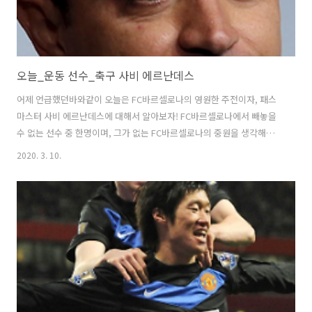
오늘_운동 선수_축구 사비 에르난데스
어제 언급했던바와같이 오늘은 FC바르셀로나의 영원한 주전이자, 패스
마스터 사비 에르난데스에 대해서 알아보자! FC바르셀로나에서 빼놓을
수 없는 선수 중 한명이며, 그가 없는 FC바르셀로나의 중원을 생각해보
자...음...공백이 너무 느껴질정도인데 이말은 즉슨, 그가 없는 FC바르셀
2020. 3. 10.
로나의 미드필더는 있을 수 없다는 얘기라 할 수 있다. 그의 경기조율 능
력과 패스 능력은 말할 필요도 없을 정도로 세계적이다. 정말 자로 잰듯
하며 발 앞에 갖다주는 정확한 패싱력을 보여주며 볼 키핑력이 매우 뛰어
나 그가 공을 잡는 이후부터는 상대편들이 달려들어도 무의미 할 정도의
느낌이랄까...또한 자기 관리가 아주 철저한 선수로 유명하여 부상은 전
혀 없었으며 공백 또한 찾아보기 힘들정도였다. 그는 경기당 패스 성공률
이...70..