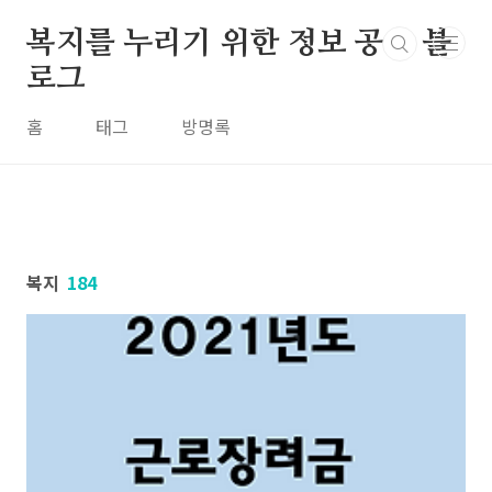
본문 바로가기
복지를 누리기 위한 정보 공유 블
로그
홈
태그
방명록
복지
184