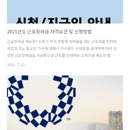
2021년도 근로장려금 자격요건 및 신청방법
근로장려금 제도란? 소득이 적어 생활에 어려움을 겪는 근로자를 뜻하며
사업자 또는 종교인 가구에 대해서 가구원의 구성과 총 급여액에 따라 산
정된 근로장려금을 지급함으로 근로를 장려하는 소득지원 제도라 할 수
있다. ① 근로장려금 대상 가구에 대한 정보 - 단독가구 : 배우자, 부양자
2021. 7. 12.
녀, 70세 이상 직계존속 없는 가구 - 홑벌이가구 : 배우자 총급여액이 300
만원 미만, 부양자녀 or 70세 잇아 직계존속이 있는 가구 - 맞벌이가구 :
배우자의 총 급여액 등이 300만원 이상인 가구 * 총급여액 등 = 근로소득
총급액 + (사업소득 총수입금액 * 업종별 조정률) + 종교인소득 총 수입
금 (여기에서 부양자녀 연간 소득금액 합계액, 직계존속 연간 소득금 합
계액은 각각 100만 미만 필수!!) ② 가구별 총소..