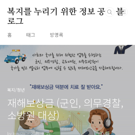
본문 바로가기
복지를 누리기 위한 정보 공유 블
로그
홈
태그
방명록
복지/청년
재해보상금 (군인, 의무경찰,
소방원 대상)
by koosio
2021. 8. 21.